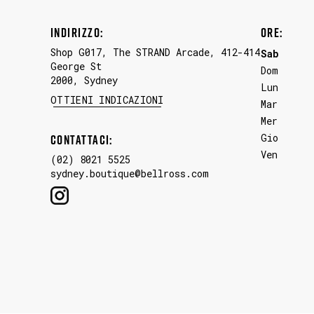
INDIRIZZO:
ORE:
Shop G017, The STRAND Arcade, 412-414
Sab
George St
Dom
2000
,
Sydney
Lun
LINK OPENS IN NEW TAB
OTTIENI INDICAZIONI
Mar
Mer
CONTATTACI:
Gio
Ven
(02) 8021 5525
sydney.boutique@bellross.com