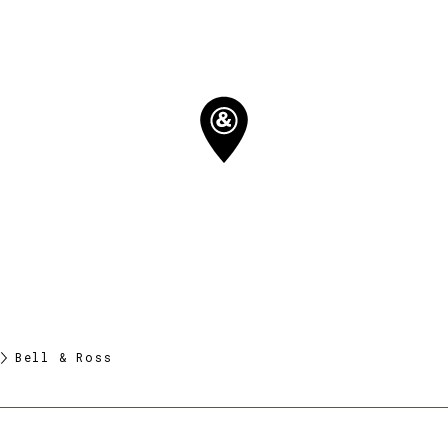
pin map
Bell & Ross