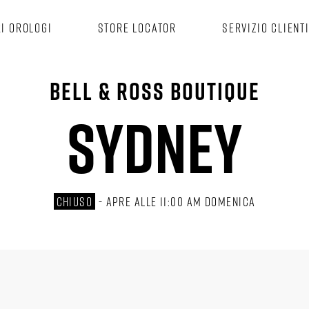
AND Arcade, 412-414 George St Sydney, NSW
RI OROLOGI
STORE LOCATOR
SERVIZIO CLIENT
BELL & ROSS BOUTIQUE
SYDNEY
CHIUSO
-
APRE ALLE
11:00 AM
DOMENICA