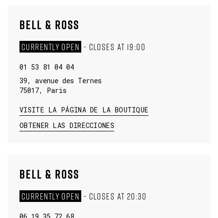
BELL & ROSS
CURRENTLY OPEN
-
CLOSES AT
19:00
01 53 81 04 04
39, avenue des Ternes
75017
,
Paris
VISITE LA PÁGINA DE LA BOUTIQUE
LINK OPENS IN NEW TAB
OBTENER LAS DIRECCIONES
BELL & ROSS
CURRENTLY OPEN
-
CLOSES AT
20:30
06 19 35 72 68