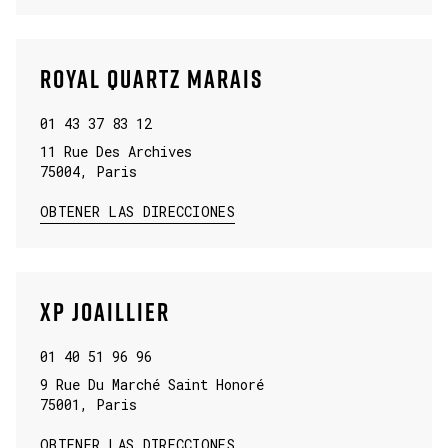
ROYAL QUARTZ MARAIS
01 43 37 83 12
11 Rue Des Archives
75004
,
Paris
LINK OPENS IN NEW TAB
OBTENER LAS DIRECCIONES
XP JOAILLIER
01 40 51 96 96
9 Rue Du Marché Saint Honoré
75001
,
Paris
LINK OPENS IN NEW TAB
OBTENER LAS DIRECCIONES