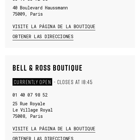
40 Boulevard Haussmann
75009
,
Paris
VISITE LA PÁGINA DE LA BOUTIQUE
LINK OPENS IN NEW TAB
OBTENER LAS DIRECCIONES
BELL & ROSS BOUTIQUE
CURRENTLY OPEN
-
CLOSES AT
18:45
01 40 07 98 52
25 Rue Royale
Le Village Royal
75008
,
Paris
VISITE LA PÁGINA DE LA BOUTIQUE
LINK OPENS IN NEW TAB
OBTENER LAS DIRECCIONES