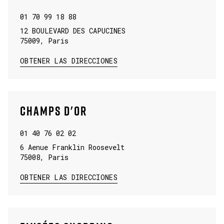
01 70 99 18 88
12 BOULEVARD DES CAPUCINES
75009
,
Paris
LINK OPENS IN NEW TAB
OBTENER LAS DIRECCIONES
CHAMPS D'OR
01 40 76 02 02
6 Aenue Franklin Roosevelt
75008
,
Paris
LINK OPENS IN NEW TAB
OBTENER LAS DIRECCIONES