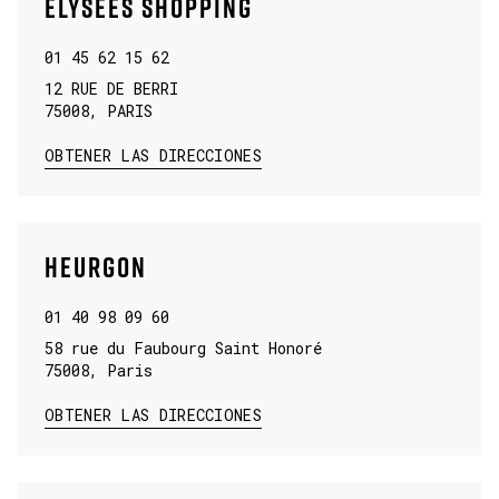
ELYSÉES SHOPPING
01 45 62 15 62
12 RUE DE BERRI
75008
,
PARIS
LINK OPENS IN NEW TAB
OBTENER LAS DIRECCIONES
HEURGON
01 40 98 09 60
58 rue du Faubourg Saint Honoré
75008
,
Paris
LINK OPENS IN NEW TAB
OBTENER LAS DIRECCIONES