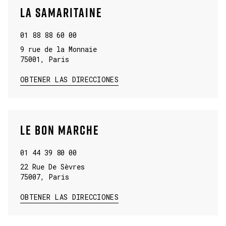
LA SAMARITAINE
01 88 88 60 00
9 rue de la Monnaie
75001
,
Paris
LINK OPENS IN NEW TAB
OBTENER LAS DIRECCIONES
LE BON MARCHE
01 44 39 80 00
22 Rue De Sèvres
75007
,
Paris
LINK OPENS IN NEW TAB
OBTENER LAS DIRECCIONES