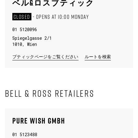
ベル&ロスブティック
CLOSED
-
OPENS AT
10:00
MONDAY
01 5120096
Spiegelgasse 2/1
1010
,
Wien
LINK OPENS IN NEW TA
ブティックページをご覧ください
ルートを検索
BELL & ROSS RETAILERS
PURE WISH GMBH
01 5123488