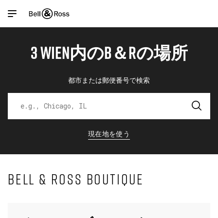
Link Opens in New Tab
Link Opens in New Tab
Link Opens in New Tab
Link Opens in New Tab
Skip to content
Link to main website
Return to Nav
Link Opens in New Tab
Link Opens in New Tab
Open mobile menu
3 WIEN内のB＆Rの場所
商品
店舗検索機能
検索
都市または郵便番号で検索
お客様サービス
現在地を使う
マイアカウント
BELL & ROSS BOUTIQUE