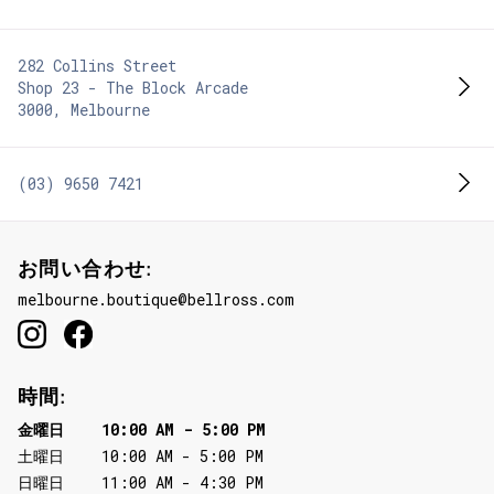
282 Collins Street
Shop 23 - The Block Arcade
3000
,
Melbourne
(03) 9650 7421
お問い合わせ:
melbourne.boutique@bellross.com
時間:
金曜日
10:00 AM
-
5:00 PM
土曜日
10:00 AM
-
5:00 PM
日曜日
11:00 AM
-
4:30 PM