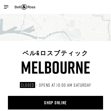
Link Opens in New Tab
Link Opens in New Tab
Link Opens in New Tab
Link Opens in New Tab
Link Opens in New Tab
Skip to content
Link to main website
Return to Nav
Day of the Week
Get directions to ベル&amp;ロスブティック at 282 Collins St
Hours
Open mobile menu
商品
店舗検索機能
ベル&ロスブティック
お客様サービス
MELBOURNE
マイアカウント
CLOSED
-
OPENS AT
10:00 AM
SATURDAY
SHOP ONLINE