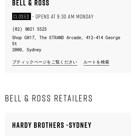
BELL & ROSS
CLOSED
-
OPENS AT
9:30 AM
MONDAY
(02) 8021 5525
Shop G017, The STRAND Arcade, 412-414 George
St
2000
,
Sydney
LINK OPENS IN NEW TA
ブティックページをご覧ください
ルートを検索
BELL & ROSS RETAILERS
HARDY BROTHERS -SYDNEY