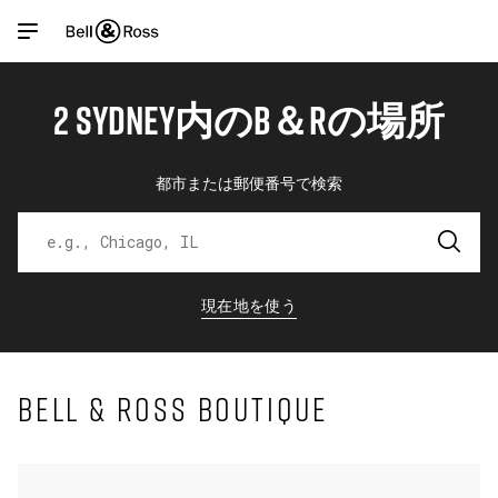
Link Opens in New Tab
Link Opens in New Tab
Link Opens in New Tab
Link Opens in New Tab
Skip to content
Link to main website
Return to Nav
Link Opens in New Tab
Open mobile menu
2 SYDNEY内のB＆Rの場所
商品
店舗検索機能
検索
都市または郵便番号で検索
お客様サービス
現在地を使う
マイアカウント
BELL & ROSS BOUTIQUE