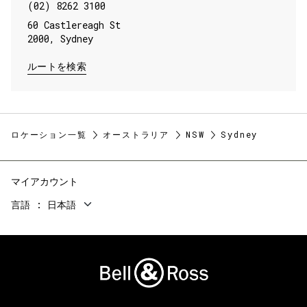
(02) 8262 3100
60 Castlereagh St
2000
,
Sydney
LINK OPENS IN NEW TAB
ルートを検索
ロケーション一覧
オーストラリア
NSW
Sydney
マイアカウント
言語
日本語