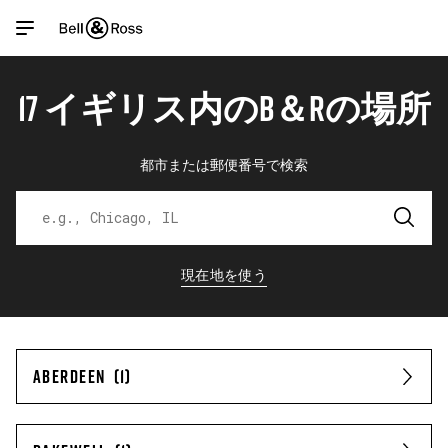
Link Opens in New Tab
Link Opens in New Tab
Link Opens in New Tab
Link Opens in New Tab
Skip to content
Link to main website
Return to Nav
Open mobile menu
17 イギリス内のB＆Rの場所
商品
店舗検索機能
検索
都市または郵便番号で検索
お客様サービス
現在地を使う
マイアカウント
ABERDEEN